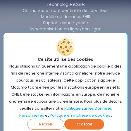
Technologie iCure:
Confiance et confidentialité des données
Modèle de données FHIR
Support cloud hybride
Synchronisation en ligne/hors ligne
Redondance et disponibilité
Partage et interopérabilité des données
Produits iCure:
Backend Cardinal & SDK
Ce site utilise des cookies
Cardinal Data Exchange Module
Cardinal Free Health Connector
Nous utilisons uniquement une application de cookie à des
Nouvelles
fins de recherche interne visant à améliorer notre service
À propos de nous
pour tous les utilisateurs. Cette application s'appelle
Conditions d'utilisation du site iCure
Matomo (conseillée par les institutions européennes et la
Politique sur les Données Personnelles
CNIL), elle stocke les informations en Europe, de manière
Politique en matière de sécurité de l'information
anonymisée et pour une durée limitée. Pour plus de détails,
Politique en matière de qualité
veuillez consulter notre
Politique sur les Données
Politique en matière de cookies
Mentions légales
Personnelles
et
Politique en matière de cookies
.
Certifications
Refuser
Accepter
©iCure 2025