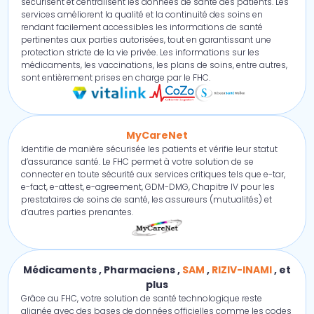
sécurisent et centralisent les données de santé des patients. Les
services améliorent la qualité et la continuité des soins en
rendant facilement accessibles les informations de santé
pertinentes aux parties autorisées, tout en garantissant une
protection stricte de la vie privée. Les informations sur les
médicaments, les vaccinations, les plans de soins, entre autres,
sont entièrement prises en charge par le FHC.
MyCareNet
Identifie de manière sécurisée les patients et vérifie leur statut
d’assurance santé. Le FHC permet à votre solution de se
connecter en toute sécurité aux services critiques tels que e-tar,
e-fact, e-attest, e-agreement, GDM-DMG, Chapitre IV pour les
prestataires de soins de santé, les assureurs (mutualités) et
d’autres parties prenantes.
Médicaments
,
Pharmaciens
,
SAM
,
RIZIV-INAMI
,
et
plus
Grâce au FHC, votre solution de santé technologique reste
alignée avec des bases de données officielles comme les codes