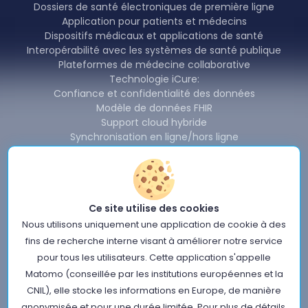
Dossiers de santé électroniques de première ligne
Application pour patients et médecins
Dispositifs médicaux et applications de santé
Interopérabilité avec les systèmes de santé publique
Plateformes de médecine collaborative
Technologie iCure:
Confiance et confidentialité des données
Modèle de données FHIR
Support cloud hybride
Synchronisation en ligne/hors ligne
Redondance et disponibilité
Partage et interopérabilité des données
Produits iCure:
Backend Cardinal & SDK
Ce site utilise des cookies
Cardinal Data Exchange Module
Cardinal Free Health Connector
Nous utilisons uniquement une application de cookie à des
Nouvelles
fins de recherche interne visant à améliorer notre service
À propos de nous
pour tous les utilisateurs. Cette application s'appelle
Conditions d'utilisation du site iCure
Matomo (conseillée par les institutions européennes et la
Politique sur les Données Personnelles
CNIL), elle stocke les informations en Europe, de manière
Politique en matière de sécurité de l'information
anonymisée et pour une durée limitée. Pour plus de détails,