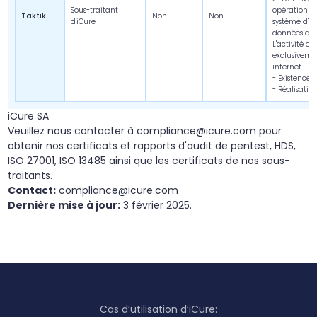
Sous-traitant
opérationnel
Taktik
Non
Non
d'iCure
système d'in
données de 
L'activité d
exclusivem
internet.
- Existence 
- Réalisatio
iCure SA
Veuillez nous contacter à compliance@icure.com pour
obtenir nos certificats et rapports d'audit de pentest, HDS,
ISO 27001, ISO 13485 ainsi que les certificats de nos sous-
traitants.
Contact:
compliance@icure.com
Dernière mise à jour:
3 février 2025.
Cas d’utilisation d’iCure: