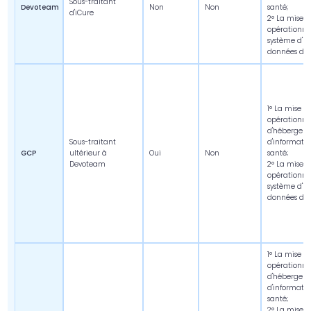
Sous-traitant
Devoteam
Non
Non
santé;
d'iCure
2° La mise à
opérationnel
système d'in
données de 
1° La mise à
opérationne
d'héberger l
Sous-traitant
d'informatio
GCP
ultérieur à
Oui
Non
santé;
Devoteam
2° La mise à
opérationnel
système d'in
données de 
1° La mise à
opérationne
d'héberger l
d'informatio
santé;
2° La mise à