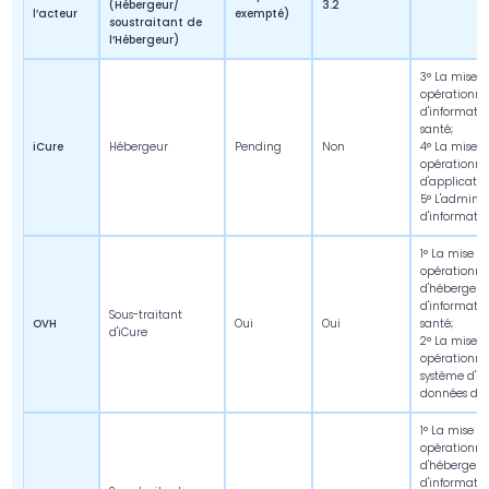
(Hébergeur/
3.2
l’acteur
exempté)
soustraitant de
l’Hébergeur)
3° La mise à
opérationnel
d'informatio
santé;
iCure
Hébergeur
Pending
Non
4° La mise à
opérationne
d'applicatio
5° L'adminis
d'informati
1° La mise à
opérationne
d'héberger l
d'informatio
Sous-traitant
OVH
Oui
Oui
santé;
d'iCure
2° La mise à
opérationnel
système d'in
données de 
1° La mise à
opérationne
d'héberger l
d'informatio