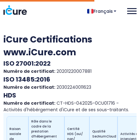
Français
iCure Certifications
www.iCure.com
ISO 27001:2022
Numéro de certificat:
20201220007881
ISO 13485:2016
Numéro de certificat:
20302240011623
HDS
Numéro de certificat:
CT-HDS-042025-0CU01716 -
Activités d'hébérgement d'iCure et de ses sous-traitants.
Rôle dans le
cadre de la
Raison
Certifié
prestation
Qualifié
sociale
HDS (oui/
Activités d
d’hébergement
SecNumCloud
de
non/
intervient