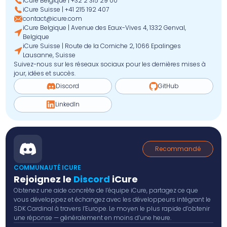
iCure Belgique | +32 2 315 29 00
iCure Suisse | +41 215 192 407
contact@icure.com
iCure Belgique | Avenue des Eaux-Vives 4, 1332 Genval,
Belgique
iCure Suisse | Route de la Corniche 2, 1066 Epalinges
Lausanne, Suisse
Suivez-nous sur les réseaux sociaux pour les dernières mises à
jour, idées et succès.
Discord
GitHub
LinkedIn
Recommandé
COMMUNAUTÉ ICURE
Rejoignez le
Discord
iCure
Obtenez une aide concrète de l’équipe iCure, partagez ce que
vous développez et échangez avec les développeurs intégrant le
SDK Cardinal à travers l’Europe. Le moyen le plus rapide d’obtenir
une réponse — généralement en moins d’une heure.