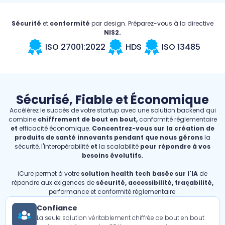
Sécurité
et
conformité
par design. Préparez-vous à la directive
NIS2.
ISO 27001:2022
HDS
ISO 13485
Sécurisé, Fiable et Économique
Accélérez le succès de votre startup avec une solution backend qui
combine
chiffrement de bout en bout,
conformité réglementaire
et
efficacité économique.
Concentrez-vous sur la création de
produits de santé innovants pendant que nous gérons
la
sécurité, l'interopérabilité
et
la scalabilité
pour répondre à vos
besoins évolutifs.
iCure permet à votre
solution health tech basée sur l'IA
de
répondre aux exigences de
sécurité, accessibilité, traçabilité,
performance et conformité réglementaire.
Confiance
La seule solution véritablement chiffrée de bout en bout