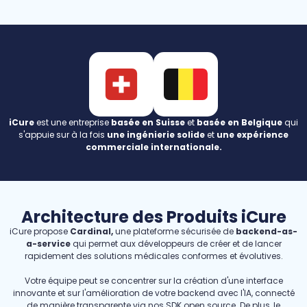
iCure
est une entreprise
basée en Suisse
et
basée en Belgique
qui
s'appuie sur à la fois
une ingénierie solide
et
une expérience
commerciale internationale.
Architecture des Produits iCure
iCure propose
Cardinal,
une plateforme sécurisée de
backend-as-
a-service
qui permet aux développeurs de créer et de lancer
rapidement des solutions médicales conformes et évolutives.
Votre équipe peut se concentrer sur la création d'une interface
innovante et sur l'amélioration de votre backend avec l'IA, connecté
de manière transparente via nos SDK open source. De plus, le